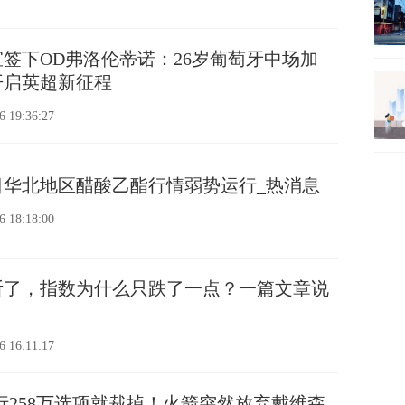
签下OD弗洛伦蒂诺：26岁葡萄牙中场加
开启英超新征程
6 19:36:27
日华北地区醋酸乙酯行情弱势运行_热消息
6 18:18:00
斩了，指数为什么只跌了一点？一篇文章说
6 16:11:17
行258万选项就裁掉！火箭突然放弃戴维森