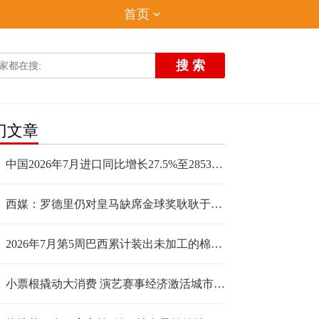
首页
搜 索
门文章
中国2026年7月进口同比增长27.5%至2853.5亿美元
西媒：罗德里仍对皇马缺席金球奖耿耿于怀，他理解为皇马历史性的轻慢 观焦点
2026年7月第5周巴西累计装出未加工的棉花15.5万吨
小票根撬动大消费 演艺赛事经济激活城市新流量-即时看