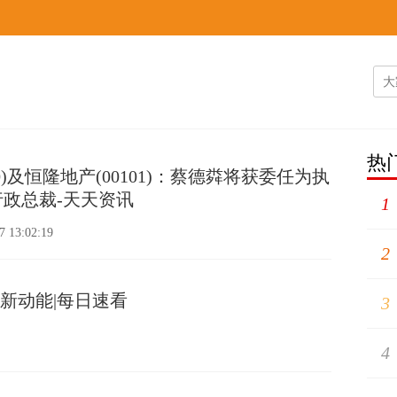
热
10)及恒隆地产(00101)：蔡德粦将获委任为执
政总裁-天天资讯
1
7 13:02:19
2
”新动能|每日速看
3
4